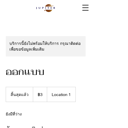
บริการนี้ยังไม่พร้อมให้บริการ กรุณาติดต่อ
เพื่อขอข้อมูลเพิ่มเติม
ออกแบบ
3
บาท
สิ้นสุดแล้ว
สิ้
฿3
Location 1
ไทย
น
สุ
ด
ยังมีที่ว่าง
แ
ล้
ว